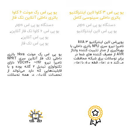
یو پی اس 3 کاوا لاین اینتراکتیو
یو پی اس رک مونت 6 کاوا
باتری داخلی سینوسی کامل
باتری داخلی آنلاین تک فاز
دستگاه یو پی اس ups
,
دستگاه یو پی اس ups
,
یو پی اس لاین اینتراکتیو
یو پی اس 6 کاوا تک فاز آنلاین
,
یو پی اس آنلاین
,
یوپی‌اس لاین اینترکتیو 3 kVA
یو پی اس تک فاز
نامیرا نیرو سری NPLI باتری داخلی با
بهره‌گیری از مدار تثبیت کننده ولتاژ
AVR از مصرف کننده های شما در
یو پی اس رک مونت 6kva باتری
برابر نوسانات برق شبکه محافظت
داخلی تک فاز آنلاین سری NPRT
می‌کند و در زمان قطع برق با زمان
نامیرا نیرو VDC240 ~192 دارای
انتقال کمتر از ده میلی ثانیه به
تکنولوژی تبدیل ۲ گانه بوده و با
حالت باتری تبدیل شده و برق انرژی
قابلیت‌هایی که دارد می‌تواند از
ذخیره شده در باتری های متصل به
تجهیزات کاربران در همه نوسانات
خود را تبدیل به برق شهری فیلتر
برق شبکه مانند اضافه یا کمینه
شده می نماید. از کاربری‎های متداول
ولتاژ، نوسانات فرکانس، اتصال
این دستگاه می توان به استفاده در
کوتاه، صاعقه و… محافظت کند. از
اتاق فروشگاه‌ها، مراکز اداری و
قابلیت‌های مهم این دستگاه این
تجاری، سیستم های صوتی و
است که در زمان قطعی برق با زمان
تصویری، روشنایی اظطراری، دوربین
انتقال صفر میلی ثانیه بدون
های مدار بسته، سیستم های اعلان
لحظه‌ای قطعی به حالت باتری تبدیل
حریق، سیستم های حفاظتی و
می‌شود و انرژی برق از قبل ذخیره
هشداری، استفاده در ساختمان از
شده را به جریان برق شهری فیلتر
جمله آسانسور، کرکره و درب برقی،
شده تبدیل می‌کند‌.
جک درب پارکینگ، استفاده در بانک
ups رک مونت 6کاوا باتری داخلی
ها و خودپرداز بانک ها و گیت های
آنلاین تک فاز را‌ می‌توان به منظور
فروشگاهی، تجهیزات مخابراتی و