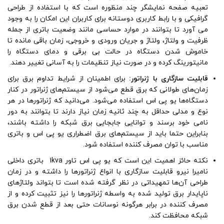
تعبیه صفحه نمایشگر چند منظوره است که با استفاده از طراحی
گرافیکی و با رابط کاربری دوستانه برای کاربران این امکان را به وجود
می آورد تا بتوانند در موارد حساسی مانند وضعیت باتری از جمله
ظرفیت و ولتاژ، ولتاژ و جریان ورودی و خروجی، زمان باقی مانده تا
خاموش شدن دستگاه در حالت بی برقی و دمای دستگاه را
مانیتورینگ کرده و در صورت نیاز تنظیمات را به آسانی تغییر دهند.
قابلیت سازگاری با ژنراتور:
برای اطمینان از شرایط تداوم برق برای
زمان‌های طولانی که برق قطع می‌شود از سیستم‌های ژنراتور در کنار
دستگاه‌ها یو پی اس استفاده می‌شود. می‌دانید که ژنراتورها در هر
نوع و مدلی حداقل به چند ثانیه زمان نیاز دارند تا بتوانند به دور
نامی خود برسند و توانایی جابجایی برق شبکه را داشته باشند،
بنابراین حتما باید از سیستم‌های برق اضطراری یو پی اس و باتری
مناسب با توان مصرف کننده استفاده شود.
نکته حائز اهمیت این است که یو پی اس تاور 1kva باتری داخلی
نامیرا نیرو قابلیت سازگاری با انواع ژنراتورها را داشته و در زمان
طراحی آن‌ها تمهیداتی در نظر گرفته شده است تا بتواند ولتاژ‌های
ناپایدار برق تولید شده به واسطه ژنراتورها را نیز تثبیت کرده و از
مصرف کننده در برابر هرگونه نوسانات حتی بعد از قطع شدن برق
شبکه محافظت کند.