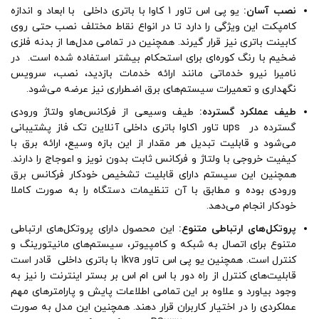
نصب آسان:
یو پی اس تاور 1 کاوا با باتری داخلی با ابعاد و اندازه
کامپکت این ویژگی را دارد تا در انواع نقاط مختلف نصب حتی روی
کابینت باتری نیز قرار گیرند. همچنین در تمامی مدل‌ها از بدنه فلزی
ضخیم با رنگ کوره‌ای برای استحکام بیشتر استفاده شده است. در
نامیرا نیرو خدماتی مانند ارائه خدمات بازدید، نصب، سرویس
نگهداری و تعمیرات سیستم‌های برق اضطراری نیز عرضه می‌شود.
طیف عملکرد گسترده:
طیف وسیعی از فرکانس‌هاو ولتاژ ورودی
گسترده در ups تاور 1کاوا باتری داخلی آنلاین تک فاز پشتیبانی
می‌شود و قابلیت تبدیل هر مقدار از این بازه وسیع، ارائه برق با
کیفیت خروجی با ولتاژ و فرکانس ثابت بدون نویز و اعوجاج را دارند.
همچنین این سیستم دارای قابلیت تشخیص خودکار فرکانس برق
ورودی بوده و مطابق با آن تنظیمات دستگاه را به صورت کاملا
خودکار انجام می‌دهد.
پروتکل‌های ارتباطی متنوع:
این محصول دارای پروتکل‌های ارتباطی
متنوع برای اتصال به شبکه و کامپیوتر، سیستم‌های مانیتورینگ و
کنترل است. همچنین یو پی اس تاور 1kva با باتری داخلی قادر است
قابلیت‌های کنترل از راه دور با اس ام اس بر بستر اینترنت را نیز به
وجود بیاورد و علاوه بر این تمامی اطلاعات پایش و پارامترهای مهم
عملکردی را در اختیار کاربران قرار دهند. همچنین این مدل به صورت