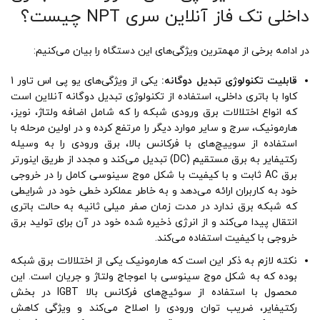
داخلی تک فاز آنلاین سری NPT چیست؟
در ادامه برخی از مهمترین ویژگی‌های این دستگاه را بیان می‌کنیم:
قابلیت تکنولوژی تبدیل دوگانه:
یکی از ویژگی‌های یو پی اس تاور 1
کاوا با باتری داخلی، استفاده از تکنولوژی تبدیل دوگانه آنلاین است
که انواع اختلالات برق ورودی شبکه را که شامل اضافه ولتاژ، نویز،
هارمونیک، سرج و سایر موارد دیگر را مرتفع کرده و در اولین مرحله با
استفاده از سوییچ‌های با فرکانس بالا، برق ورودی را به وسیله
رکتیفایر به برق مستقیم (DC) تبدیل می‌کند و مجدد از طریق اینورتر
برق AC ثابت و با کیفیت با شکل موج سینوسی کامل را در خروجی
خود به کاربران ارائه می‌دهد و به خاطر عملکرد خطی خود در شرایطی
که شبکه برق ندارد در مدت زمان صفر میلی ثانیه به حالت باتری
انتقال پیدا می‌کند و از انرژی ذخیره شده خود در آن برای تولید برق
خروجی با کیفیت استفاده می‌کند.
نکته لازم به ذکر این است که هارمونیک یکی از اختلالات برق شبکه
بوده که به شکل موج سینوسی با اعوجاج ولتاژ و جریان است. این
محصول با استفاده از سوئیچ‌های فرکانس بالا IGBT در بخش
رکتیفایر، ضریب توان ورودی را اصلاح می‌کند و ویژگی کاهش