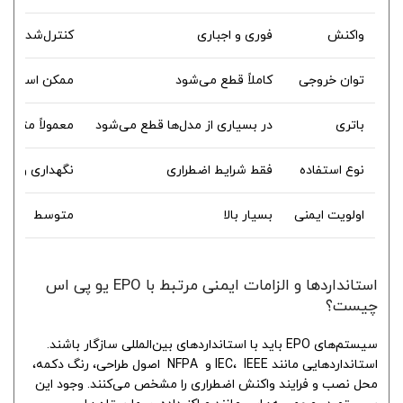
واکنش
فوری و اجباری
کنترل‌شده
توان خروجی
کاملاً قطع می‌شود
ممکن است UPS روشن بماند
باتری
در بسیاری از مدل‌ها قطع می‌شود
معمولاً متصل 
نوع استفاده
فقط شرایط اضطراری
نگهداری و عمل
اولویت ایمنی
بسیار بالا
متوسط
استانداردها و الزامات ایمنی مرتبط با EPO یو پی اس
چیست؟
سیستم‌های EPO باید با استانداردهای بین‌المللی سازگار باشند.
استانداردهایی مانند IEC، IEEE و NFPA اصول طراحی، رنگ دکمه،
محل نصب و فرایند واکنش اضطراری را مشخص می‌کنند. وجود این