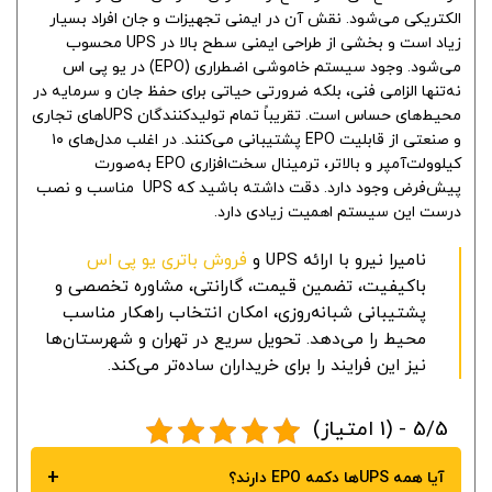
الکتریکی می‌شود. نقش آن در ایمنی تجهیزات و جان افراد بسیار
زیاد است و بخشی از طراحی ایمنی سطح بالا در UPS محسوب
می‌شود. وجود سیستم خاموشی اضطراری (EPO) در یو پی اس
نه‌تنها الزامی فنی، بلکه ضرورتی حیاتی برای حفظ جان و سرمایه در
محیط‌های حساس است. تقریباً تمام تولیدکنندگان UPSهای تجاری
و صنعتی از قابلیت EPO پشتیبانی می‌کنند. در اغلب مدل‌های ۱۰
کیلوولت‌آمپر و بالاتر، ترمینال سخت‌افزاری EPO به‌صورت
پیش‌فرض وجود دارد. دقت داشته باشید که UPS مناسب و نصب
درست این سیستم اهمیت زیادی دارد.
نامیرا نیرو با ارائه UPS و
فروش باتری یو پی اس
باکیفیت، تضمین قیمت، گارانتی، مشاوره تخصصی و
پشتیبانی شبانه‌روزی، امکان انتخاب راهکار مناسب
محیط را می‌دهد. تحویل سریع در تهران و شهرستان‌ها
نیز این فرایند را برای خریداران ساده‌تر می‌کند.
5/5 - (1 امتیاز)
+
آیا همه UPSها دکمه EPO دارند؟