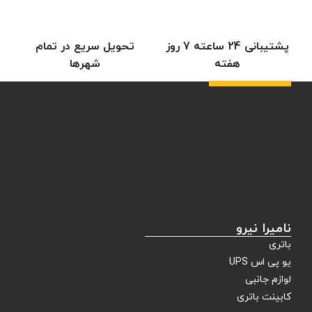
پشتیبانی 24 ساعته 7 روز
تحویل سریع در تمام
هفته
شهرها
نامیرا نیرو
باتری
یو پی اس UPS
لوازم جانبی
کابینت باتری